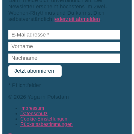
Dann melde dich unverbindlich an. Der
Newsletter erscheint höchstens im Zwei-
Wochen-Rhythmus und Du kannst Dich
selbstverständlich
jederzeit abmelden
.
*
Pflichtfelder
© 2026 Yoga in Potsdam
Impressum
Datenschutz
Cookie-Einstellungen
Rücktrittsbestimmungen